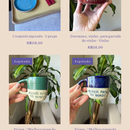
Conjunto japonês - 3 peças
Descanso, vinho, para garrafa
de vinho - Vinho
R$156,00
R$116,00
Esgotado
Esgotado
Xícara - “Melhor papai do
Xícara - “Melhor papai do