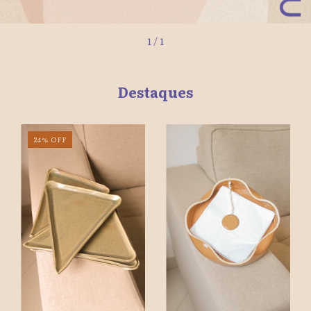
1
/
1
Destaques
24
%
OFF