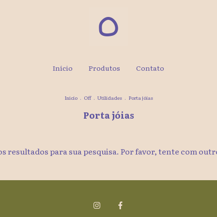
Início
Produtos
Contato
Início
.
Off
.
Utilidades
.
Porta jóias
Porta jóias
 resultados para sua pesquisa. Por favor, tente com outro