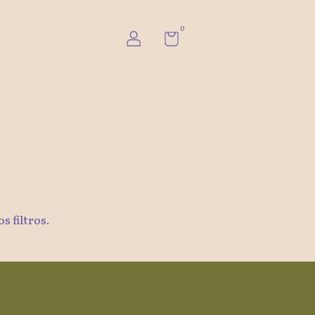
0
s filtros.