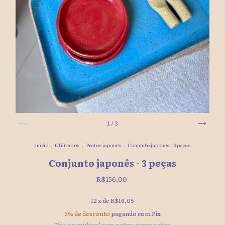
1
/
3
Início
.
Utilitários
.
Pratos japonês
.
Conjunto japonês - 3 peças
Conjunto japonês - 3 peças
R$156,00
12
x de
R$16,05
5% de desconto
pagando com Pix
Não acumulável com outras promoções