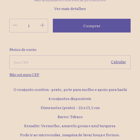
Ver mais detalhes
Alterar CEP
Entregas para o CEP:
Meios de envio
Calcular
Não sei meu CEP
O conjunto contém - prato, pote para molho e apoio para hashi
4 conjuntos disponíveis
Dimensões (prato) ~ 22 x 13,5 cm
Barro: Tabaco
Esmalte: Vermelho, amarelo gema e azul turquesa
Pode ir ao microondas, maquina de lavar louça e fornos.