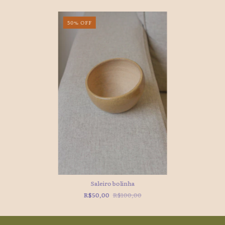
50
%
OFF
Saleiro bolinha
R$50,00
R$100,00