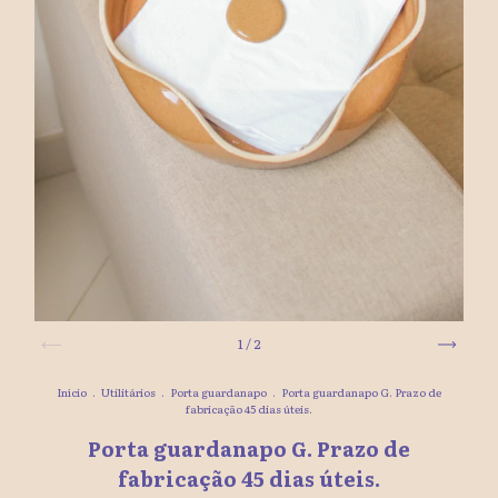
1
/
2
Início
.
Utilitários
.
Porta guardanapo
.
Porta guardanapo G. Prazo de
fabricação 45 dias úteis.
Porta guardanapo G. Prazo de
fabricação 45 dias úteis.