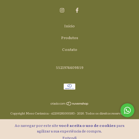
Início
Produtos
Contato
5521974409859
Copyright Meso Cerâmica - 42206281000183 - 2026. Todos os direitos reservados.
Ao navegar por este site
você aceita o uso de cookies
para
agilizar a sua experiência de compra.
Entendi