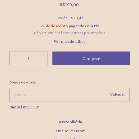
R$199,00
12
x de
R$20,47
5% de desconto
pagando com Pix
Não acumulável com outras promoções
Ver mais detalhes
Alterar CEP
Entregas para o CEP:
Meios de envio
Calcular
Não sei meu CEP
Barro: Sibéria
Esmalte: Marrom