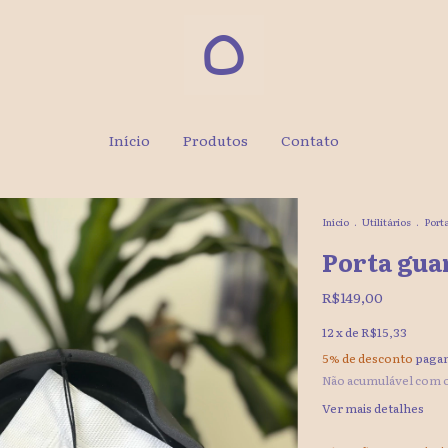
Início
Produtos
Contato
Início
.
Utilitários
.
Port
Porta gua
R$149,00
12
x de
R$15,33
5% de desconto
pagan
Não acumulável com 
Ver mais detalhes