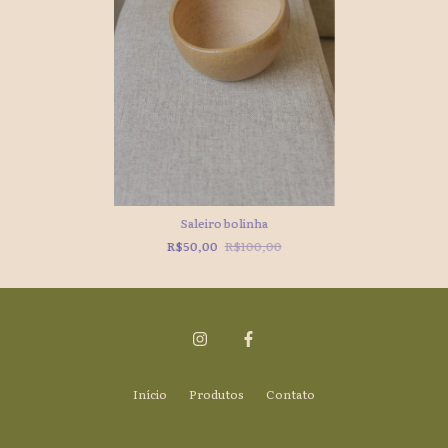
Saleiro bolinha
R$50,00
R$100,00
Início
Produtos
Contato