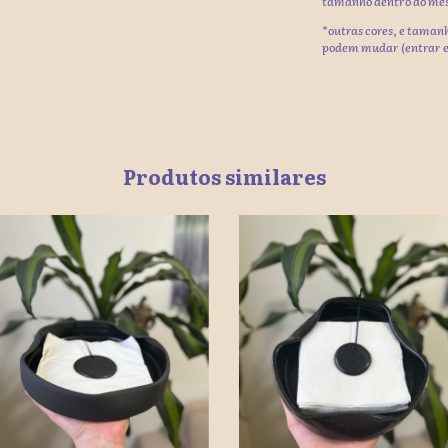
tamanho dentro do me
*outras cores, e tamanh
podem mudar (entrar e
Produtos similares