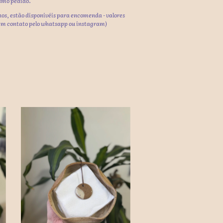
smo pedido.
os, estão disponivéis para encomenda - valores
m contato pelo whatsapp ou instagram)