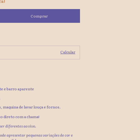
ca!
Alterar CEP
Calcular
e e barro aparente
m
, maquina de lavar louça e fornos.
o direto com a chama!
er diferentes ao vivo.
ode apresentar pequenas variações de cor e