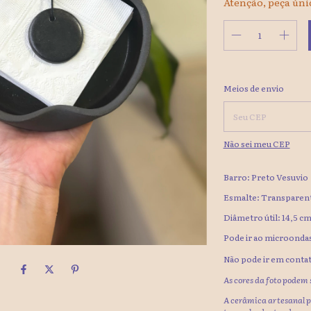
Atenção, peça úni
Entregas para o CEP:
Meios de envio
Não sei meu CEP
Barro: Preto Vesuvio
Esmalte: Transparent
Diâmetro útil: 14,5 c
Pode ir ao microondas
Não pode ir em contat
As cores da foto podem s
A cerâmica artesanal p