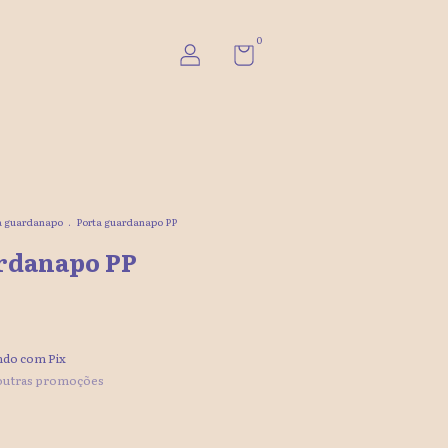
0
a guardanapo
.
Porta guardanapo PP
rdanapo PP
do com Pix
outras promoções