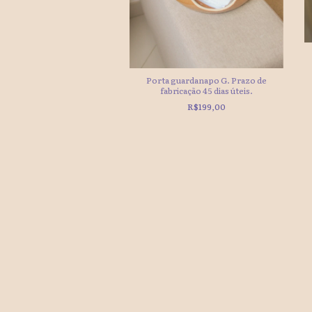
rta guardanapo PP
R$149,00
Porta guardanapo G. Prazo de
fabricação 45 dias úteis.
R$199,00