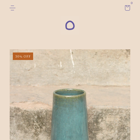
0
30
%
OFF