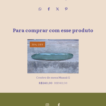
Para comprar com esse produto
30
%
OFF
Centro de mesa Muaná G
R$240,00
R$342,50