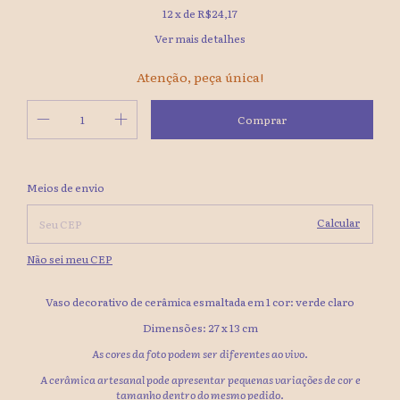
12
x de
R$24,17
Ver mais detalhes
Atenção, peça única!
Alterar CEP
Entregas para o CEP:
Meios de envio
Calcular
Não sei meu CEP
Vaso decorativo de cerâmica esmaltada em 1 cor: verde claro
Dimensões: 27 x 13 cm
As cores da foto podem ser diferentes ao vivo.
A cerâmica artesanal pode apresentar pequenas variações de cor e
tamanho dentro do mesmo pedido.