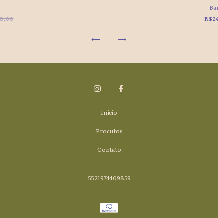
á
Ba
8,00
R$2
Início
Produtos
Contato
5521974409859