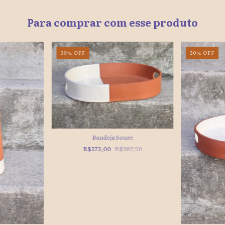
Para comprar com esse produto
30
%
OFF
30
%
OFF
Bandeja Soure
R$272,00
R$387,50