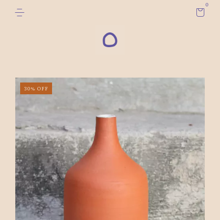
0
30
%
OFF