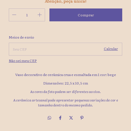
Atenção, peça única!
Alterar CEP
Entregas para o CEP:
Meios de envio
Calcular
Não sei meu CEP
Vaso decorativo de cerâmica crua e esmaltada em 1 cor: bege
Dimensões:
22,5 x 10,5
cm
As cores da foto podem ser diferentes ao vivo.
A cerâmica artesanal pode apresentar pequenas variações de cor e
tamanho dentro do mesmo pedido.