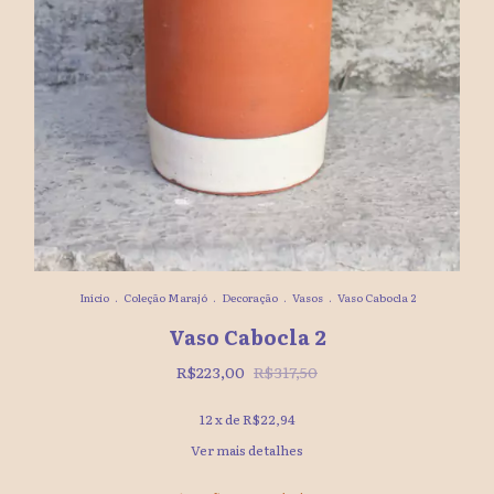
Início
.
Coleção Marajó
.
Decoração
.
Vasos
.
Vaso Cabocla 2
Vaso Cabocla 2
R$223,00
R$317,50
12
x de
R$22,94
Ver mais detalhes